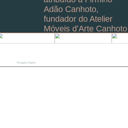
Adão Canhoto,
fundador do Atelier
Móveis d'Arte Canhoto
O Atelier gostaria de
partilhar a alegria que
|
Português
English
sente pelo Mestre
Firmino Adão Canhoto
ter sido distinguido
com o Prémio
Nacional do
Artesanato, Grande
Prémio Carreira, pela