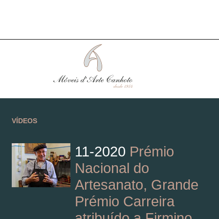
VÍDEOS
11-2020
Prémio
Nacional do
Artesanato, Grande
Prémio Carreira
atribuído a Firmino